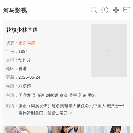
河马影视
花旗少林国语
状态：
更新高清
年份：
1994
类型：
动作片
地区：
香港
更新：
2025-05-24
导演：
刘镇伟
主演：
周润发
吴倩莲
刘家辉
秦汉
蔡宇
郭追
乔宏
剧情：
张正（周润发饰）这名美籍华人被任命到中国大陆护送一件
宝物运到美国。随后...
展开