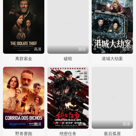
高清
国语
国语
离群索金
破暗
港城大劫案
高清
高清
高清
野兽赛跑
绝密任务
最后孤屋