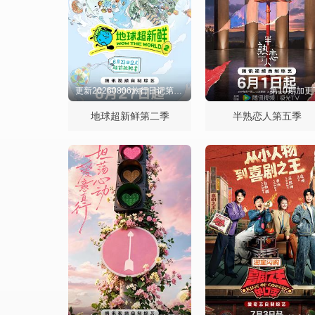
更新20260806旅行日记第6期
第10期加更
地球超新鲜第二季
半熟恋人第五季