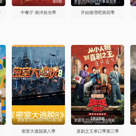
集
第8期
更新20260807万事屋加更第9期
季
中餐厅·南洋拾光季
开始推理吧第四季
2期
更新至20260807Plus第3期
更新至20260807第6期超长抢先
密室大逃脱第八季
喜剧之王单口季第三季