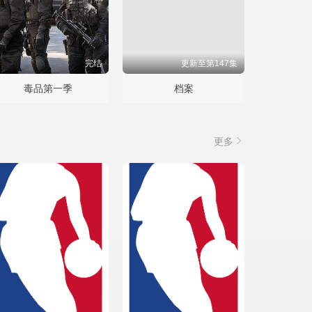
完结
更新至第147集
毒品第一季
档案
更多