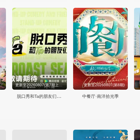
(第1期陪看上)
更新至20260807(第7期上纯享)
更新至20260807(第8期)
脱口秀和Ta的朋友们第三季
中餐厅·南洋拾光季