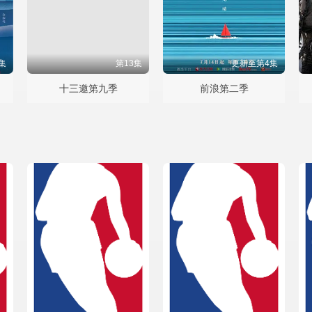
集
第13集
更新至第4集
十三邀第九季
前浪第二季