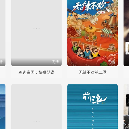
清
高清
完结
鸡肉帝国：快餐阴谋
无辣不欢第二季