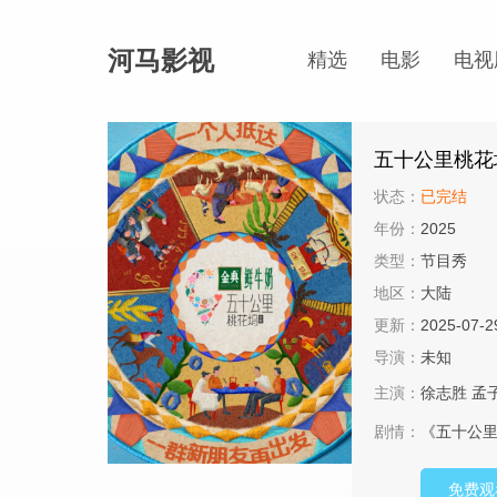
河马影视
精选
电影
电视
五十公里桃花
状态：
已完结
年份：
2025
类型：
节目秀
地区：
大陆
更新：
2025-07-2
导演：
未知
主演：
徐志胜
孟
剧情：
《五十公里
免费观