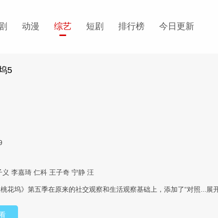
剧
动漫
综艺
短剧
排行榜
今日更新
坞5
9
子义
李嘉琦
仁科
王子奇
宁静
汪
桃花坞》第五季在原来的社交观察和生活观察基础上，添加了“对照...
展
看