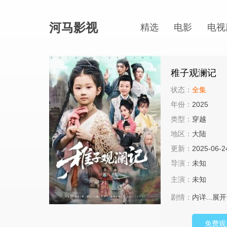
河马影视
精选
电影
电视
稚子观澜记
状态：
全集
年份：
2025
类型：
穿越
地区：
大陆
更新：
2025-06-2
导演：
未知
主演：
未知
剧情：
内详...
展开
免费观