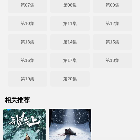
第07集
第08集
第09集
第10集
第11集
第12集
第13集
第14集
第15集
第16集
第17集
第18集
第19集
第20集
相关推荐