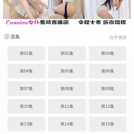
选集
红牛资源
第01集
第02集
第03集
第04集
第05集
第06集
第07集
第08集
第09集
第10集
第11集
第12集
第13集
第14集
第15集