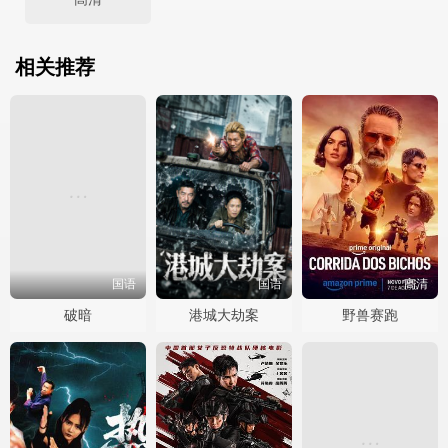
相关推荐
国语
国语
高清
破暗
港城大劫案
野兽赛跑