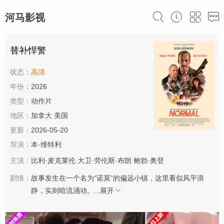
河马影视
替补悍警
状态：
高清
年份：
2026
类型：
动作片
地区：
加拿大 美国
更新：
2026-05-20
导演：
本·维特利
主演：
比利·麦克莱伦
大卫·劳伦斯·布朗
鲍勃·奥登
剧情：
故事发生在一个名为“诺莫”的偏远小镇，这里看似风平浪
静，实则暗流涌动。...
展开