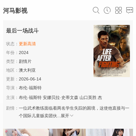
河马影视
最后一场战斗
状态：
更新高清
年份：
2024
类型：
剧情片
地区：
澳大利亚
更新：
2026-06-14
导演：
布伦·福斯特
主演：
布伦·福斯特
安娜贝拉·史蒂文森
山口英胜
杰
剧情：
一位武术教练面临着两名学生失踪的困境，这使他直接与一
个国际儿童贩卖团伙...
展开