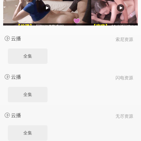
云播
索尼资源
全集
云播
闪电资源
全集
云播
无尽资源
全集