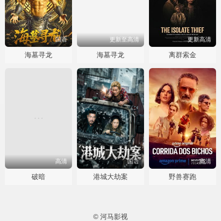
国语
更新至高清
更新高清
海墓寻龙
海墓寻龙
离群索金
高清
国语
高清
破暗
港城大劫案
野兽赛跑
© 河马影视