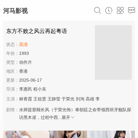
河马影视
东方不败之风云再起粤语
状态：
高清
年份：
1993
类型：
动作片
地区：
香港
更新：
2025-06-17
导演：
李惠民
程小东
主演：
林青霞
王祖贤
王静莹
于荣光
刘洵
高雄
李
剧情：
水师提督顾长风（于荣光饰）奉朝廷之命带领西班牙舰队探
访黑木崖，过程中西...
展开