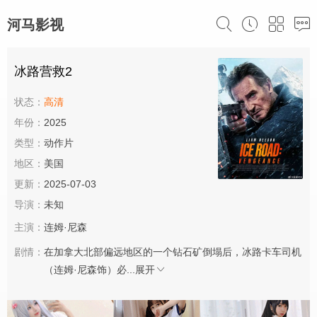
河马影视
冰路营救2
状态：
高清
年份：
2025
类型：
动作片
地区：
美国
更新：
2025-07-03
导演：
未知
主演：
连姆·尼森
剧情：
在加拿大北部偏远地区的一个钻石矿倒塌后，冰路卡车司机
（连姆·尼森饰）必...
展开