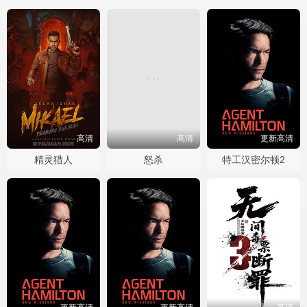
高清
高清
更新高清
精灵猎人
怒杀
特工汉密尔顿2