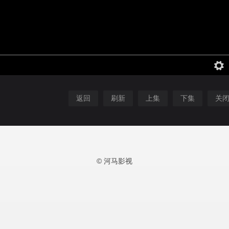
返回
刷新
上集
下集
关
© 河马影视