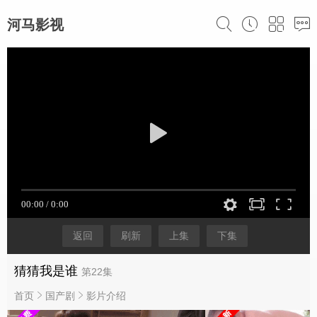
河马影视
返回
刷新
上集
下集
猜猜我是谁
第22集
首页
国产剧
影片介绍