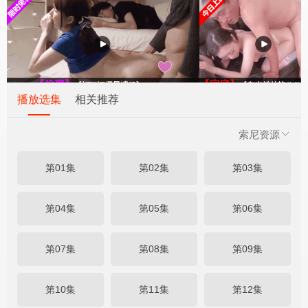
播放选集
相关推荐
索尼资源
第01集
第02集
第03集
第04集
第05集
第06集
第07集
第08集
第09集
第10集
第11集
第12集