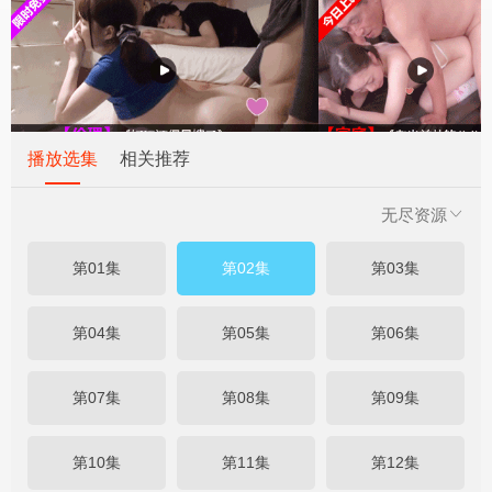
播放选集
相关推荐
无尽资源
第01集
第02集
第03集
第04集
第05集
第06集
第07集
第08集
第09集
第10集
第11集
第12集