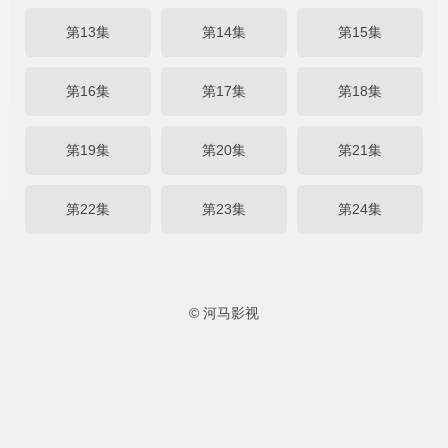
第13集
第14集
第15集
第16集
第17集
第18集
第19集
第20集
第21集
第22集
第23集
第24集
© 河马影视